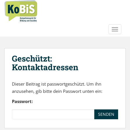
Inhalt
S
springen
k
i
p
t
TOGGLE
o
m
a
Geschützt:
i
n
Kontaktadressen
c
o
n
Dieser Beitrag ist passwortgeschützt. Um ihn
t
anzusehen, gib bitte dein Passwort unten ein:
e
Passwort:
n
t
SENDEN