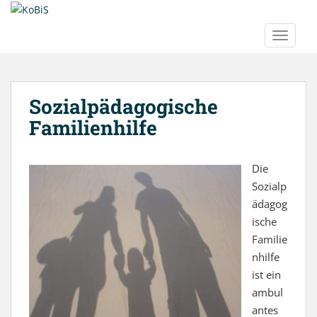
Inhalt
S
springen
k
TOGGLE
i
p
t
o
Sozialpädagogische
m
Familienhilfe
a
i
n
Die
c
Sozialp
o
n
ädagog
t
ische
e
Familie
n
nhilfe
t
ist ein
ambul
antes